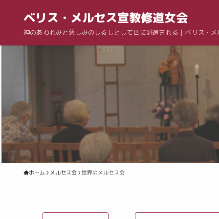
ベリス・メルセス宣教修道女会
神のあわれみと慈しみのしるしとして世に派遣される | ベリス・
ホーム
メルセス会
世界のメルセス会