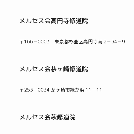
メルセス会高円寺修道院
〒166－0003 東京都杉並区高円寺南 2－34－9
メルセス会茅ヶ崎修道院
〒253－0034 茅ヶ崎市緑が浜 11－11
メルセス会萩修道院