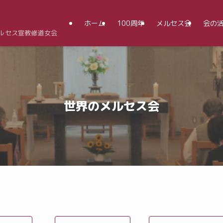
ホーム
100周年
メルセス会
会の
メルセス宣教修道女会
世界のメルセス会