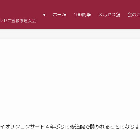
ホーム
100周年
メルセス会
会の
メルセス宣教修道女会
イオリンコンサート４年ぶりに修道院で開かれることになりま