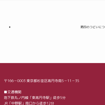
第四のつどいにつ
〒166－0003 東京都杉並区高円寺南5－11－35
■交通機関
地下鉄丸ノ内線「東高円寺駅」徒歩5分
JR「中野駅」南口から徒歩12分